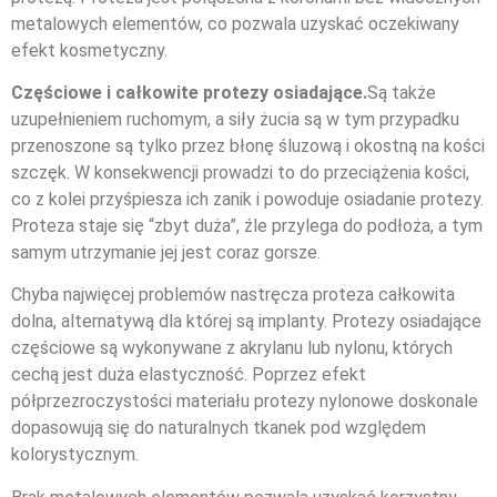
metalowych elementów, co pozwala uzyskać oczekiwany
efekt kosmetyczny.
Częściowe i całkowite protezy osiadające.
Są także
uzupełnieniem ruchomym, a siły żucia są w tym przypadku
przenoszone są tylko przez błonę śluzową i okostną na kości
szczęk. W konsekwencji prowadzi to do przeciążenia kości,
co z kolei przyśpiesza ich zanik i powoduje osiadanie protezy.
Proteza staje się “zbyt duża”, źle przylega do podłoża, a tym
samym utrzymanie jej jest coraz gorsze.
Chyba najwięcej problemów nastręcza proteza całkowita
dolna, alternatywą dla której są implanty. Protezy osiadające
częściowe są wykonywane z akrylanu lub nylonu, których
cechą jest duża elastyczność. Poprzez efekt
półprzezroczystości materiału protezy nylonowe doskonale
dopasowują się do naturalnych tkanek pod względem
kolorystycznym.