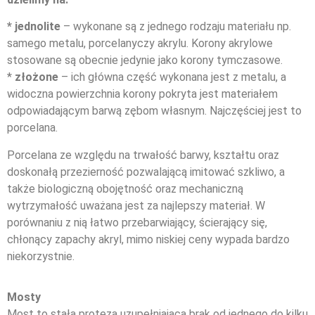
* jednolite
– wykonane są z jednego rodzaju materiału np.
samego metalu, porcelanyczy akrylu. Korony akrylowe
stosowane są obecnie jedynie jako korony tymczasowe.
*
złożone
– ich główna część wykonana jest z metalu, a
widoczna powierzchnia korony pokryta jest materiałem
odpowiadającym barwą zębom własnym. Najczęściej jest to
porcelana.
Porcelana ze względu na trwałość barwy, kształtu oraz
doskonałą przezierność pozwalającą imitować szkliwo, a
także biologiczną obojętność oraz mechaniczną
wytrzymałość uważana jest za najlepszy materiał. W
porównaniu z nią łatwo przebarwiający, ścierający się,
chłonący zapachy akryl, mimo niskiej ceny wypada bardzo
niekorzystnie.
Mosty
Most to stała proteza uzupełniająca brak od jednego do kilku