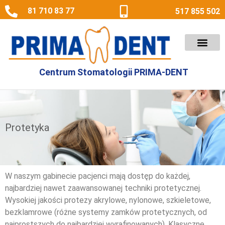
81 710 83 77
517 855 502
NASZ ZESPÓŁ
DLA PACJE
Centrum Stomatologii PRIMA-DENT
Protetyka
W naszym gabinecie pacjenci mają dostęp do każdej,
najbardziej nawet zaawansowanej techniki protetycznej.
Wysokiej jakości protezy akrylowe, nylonowe, szkieletowe,
bezklamrowe (różne systemy zamków protetycznych, od
najprostszych do najbardziej wyrafinowanych). Klasyczne