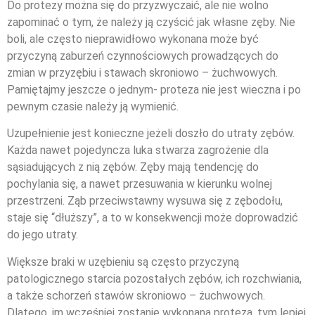
Do protezy można się do przyzwyczaić, ale nie wolno
zapominać o tym, że należy ją czyścić jak własne zęby. Nie
boli, ale często nieprawidłowo wykonana może być
przyczyną zaburzeń czynnościowych prowadzących do
zmian w przyzębiu i stawach skroniowo – żuchwowych.
Pamiętajmy jeszcze o jednym- proteza nie jest wieczna i po
pewnym czasie należy ją wymienić.
Uzupełnienie jest konieczne jeżeli doszło do utraty zębów.
Każda nawet pojedyncza luka stwarza zagrożenie dla
sąsiadujących z nią zębów. Zęby mają tendencję do
pochylania się, a nawet przesuwania w kierunku wolnej
przestrzeni. Ząb przeciwstawny wysuwa się z zębodołu,
staje się “dłuższy”, a to w konsekwencji może doprowadzić
do jego utraty.
Większe braki w uzębieniu są często przyczyną
patologicznego starcia pozostałych zębów, ich rozchwiania,
a także schorzeń stawów skroniowo – żuchwowych.
Dlatego, im wcześniej zostanie wykonana proteza, tym lepiej.