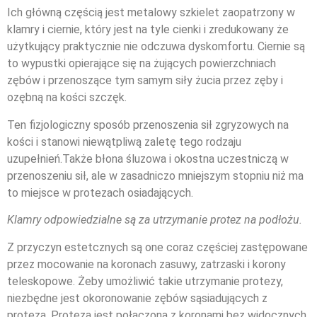
Ich główną częścią jest metalowy szkielet zaopatrzony w
klamry i ciernie, który jest na tyle cienki i zredukowany że
użytkujący praktycznie nie odczuwa dyskomfortu. Ciernie są
to wypustki opierające się na żujących powierzchniach
zębów i przenoszące tym samym siły żucia przez zęby i
ozębną na kości szczęk.
Ten fizjologiczny sposób przenoszenia sił zgryzowych na
kości i stanowi niewątpliwą zaletę tego rodzaju
uzupełnień.Także błona śluzowa i okostna uczestniczą w
przenoszeniu sił, ale w zasadniczo mniejszym stopniu niż ma
to miejsce w protezach osiadających.
Klamry odpowiedzialne są za utrzymanie protez na podłożu.
Z przyczyn estetcznych są one coraz częściej zastępowane
przez mocowanie na koronach zasuwy, zatrzaski i korony
teleskopowe. Żeby umożliwić takie utrzymanie protezy,
niezbędne jest okoronowanie zębów sąsiadujących z
protezą. Proteza jest połączona z koronami bez widocznych